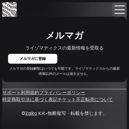
Home
ニュース
メルマガ
メルマガ
ライゾマティクスの最新情報を受取る
メルマガに登録
メルマガの登録解除はいつでも可能です。ライゾマティクスからの最新
情報以外のメールは届きません。
サポート
利用規約
プライバシーポリシー
特定商取引法に基づく表記
チケット不正転売について
©
Zaiko
K.K.
•
無断複写・転載を禁じます。